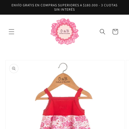
Ir
ENVÍO GRATIS EN COMPRAS SUPERIORES A $180.000 - 3 CUOTAS
directamente
SIN INTERÉS
al contenido
Carrito
Ir
directamente
a la
información
del producto