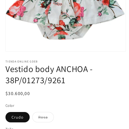
Abrir
elemento
multimedia
TIENDA ONLINE GDEB
Vestido body ANCHOA -
1
en
una
38P/01273/9261
ventana
modal
Precio
$30.600,00
habitual
Color
Crudo
Rosa
Variante
agotada