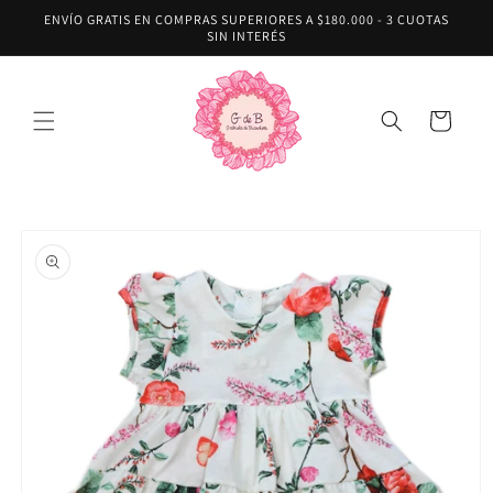
Ir
ENVÍO GRATIS EN COMPRAS SUPERIORES A $180.000 - 3 CUOTAS
directamente
SIN INTERÉS
al contenido
Carrito
Ir
directamente
a la
información
del producto