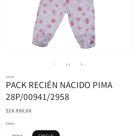
Abrir
Ab
elemento
e
multimedia
m
de
1
/
3
1
3
en
e
GDEB
una
u
PACK RECIÉN NACIDO PIMA
ventana
v
modal
m
28P/00941/2958
Precio
$28.900,00
habitual
Color
ROSA
CHICLE