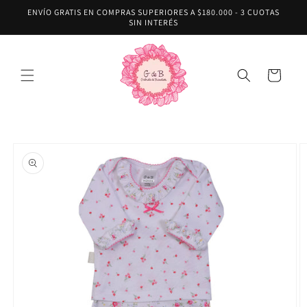
Ir
ENVÍO GRATIS EN COMPRAS SUPERIORES A $180.000 - 3 CUOTAS
directamente
SIN INTERÉS
al contenido
Carrito
Ir
directamente
a la
información
del producto