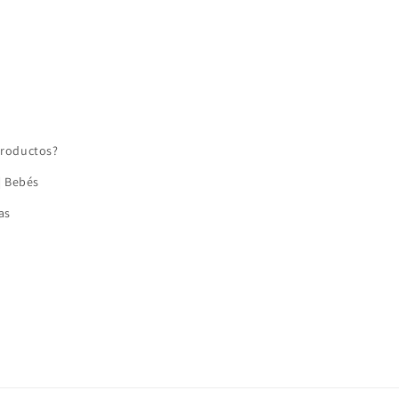
roductos?
| Bebés
as