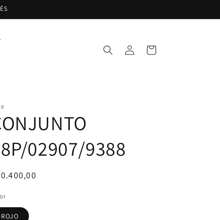
RÉS
Iniciar
Carrito
sesión
EB
CONJUNTO
28P/02907/9388
ecio
0.400,00
bitual
or
ROJO