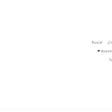
en
una
ventana
modal
Buscar
¿C
❤ Nuestr
T