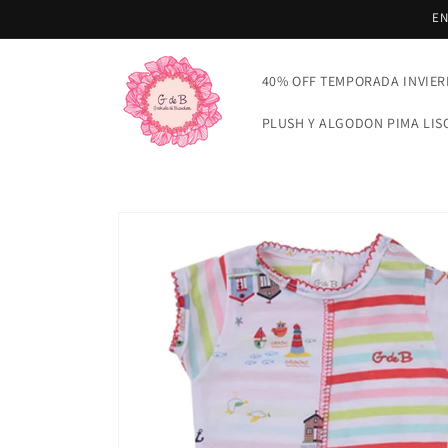
Ir
EN
directamente
al contenido
40% OFF TEMPORADA INVIER
PLUSH Y ALGODON PIMA LIS
Ir
directamente
a la
información
del producto