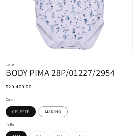
Abrir
elemento
multimedia
GDEB
BODY PIMA 28P/01227/2954
1
en
una
ventana
Precio
$20.400,00
modal
habitual
Color
CELESTE
MARINO
Talle