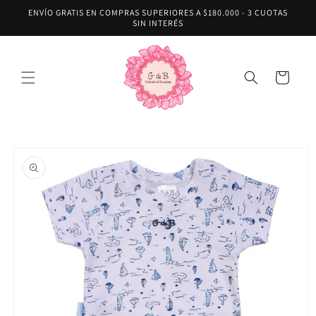
Ir
ENVÍO GRATIS EN COMPRAS SUPERIORES A $180.000 - 3 CUOTAS
directamente
SIN INTERÉS
al contenido
Carrito
Ir
directamente
a la
información
del producto